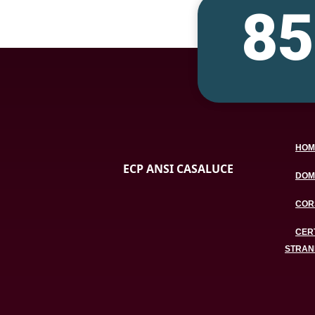
8
HOM
ECP ANSI CASALUCE
DOM
CORS
CERT
STRAN