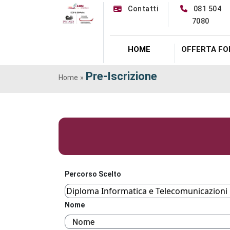
Contatti
081 504
asdaefadf
7080
ubiofafde
HOME
OFFERTA FO
Pre-Iscrizione
Home
»
Percorso Scelto
Nome