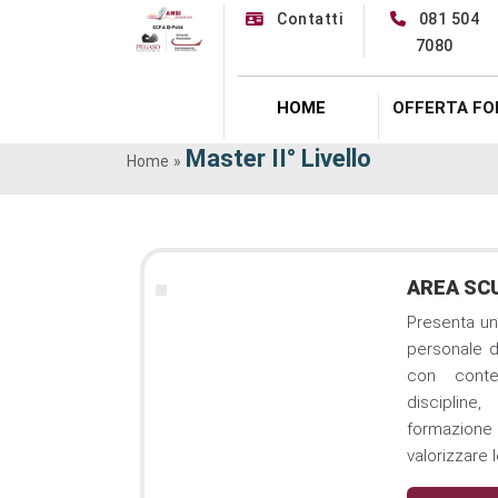
Contatti
081 504
asdaefadf
7080
ubiofafde
HOME
OFFERTA FO
Master II° Livello
Home
»
AREA SC
Presenta un’
personale d
con conten
disciplin
formazione
valorizzare