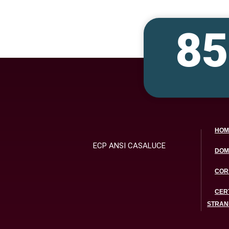
8
HOM
ECP ANSI CASALUCE
DOM
CORS
CERT
STRAN