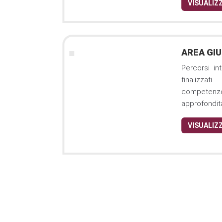
VISUALIZZ
AREA GI
Percorsi int
finalizza
competen
approfondita
VISUALIZZ