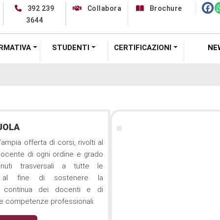
392 239
Collabora
Brochure
3644
RMATIVA
STUDENTI
CERTIFICAZIONI
NE
UOLA
ampia offerta di corsi, rivolti al
ocente di ogni ordine e grado
uti trasversali a tutte le
e, al fine di sostenere la
 continua dei docenti e di
 le competenze professionali.