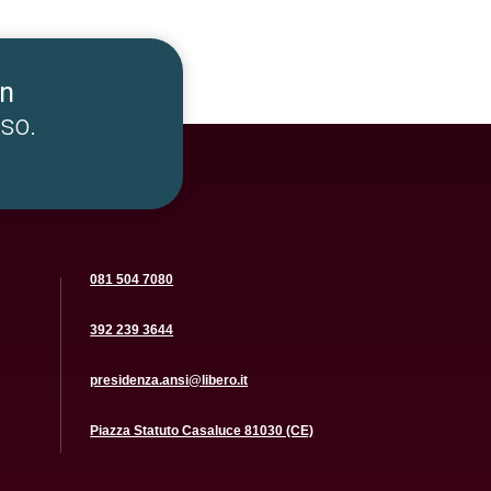
un
so.
081 504 7080
392 239 3644
presidenza.ansi@libero.it
Piazza Statuto Casaluce 81030 (CE)