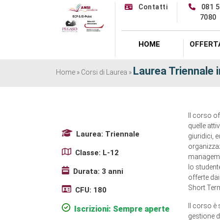
asdaefadf
Contatti
081 5
7080
ubiofafde
HOME
OFFERT
Laurea Triennale 
Home
»
Corsi di Laurea
»
Il corso of
quelle atti
Laurea: Triennale
giuridici, 
organizzaz
Classe: L-12
management
lo studente
Durata: 3 anni
offerte da
Short Term
CFU: 180
Il corso è
Iscrizioni: Sempre aperte
gestione d