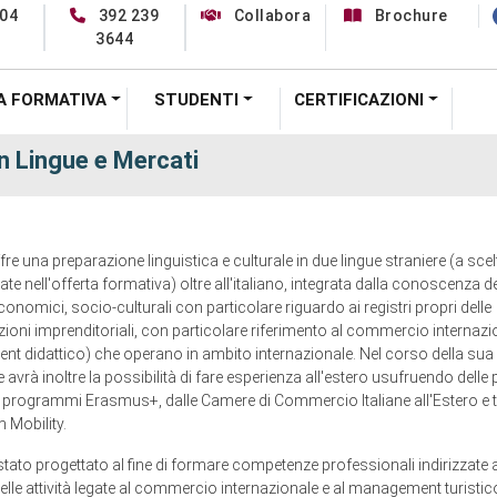
04
392 239
Collabora
Brochure
3644
A FORMATIVA
STUDENTI
CERTIFICAZIONI
in Lingue e Mercati
fre una preparazione linguistica e culturale in due lingue straniere (a scel
vate nell'offerta formativa) oltre all'italiano, integrata dalla conoscenza de
economici, socio-culturali con particolare riguardo ai registri propri delle
ioni imprenditoriali, con particolare riferimento al commercio internazio
 didattico) che operano in ambito internazionale. Nel corso della sua 
 avrà inoltre la possibilità di fare esperienza all'estero usufruendo delle 
i programmi Erasmus+, dalle Camere di Commercio Italiane all'Estero e 
 Mobility.
 stato progettato al fine di formare competenze professionali indirizzate a
elle attività legate al commercio internazionale e al management turistic