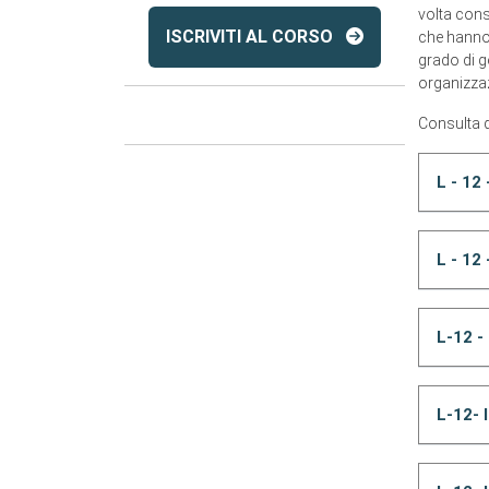
volta conse
ISCRIVITI AL CORSO
che hanno f
grado di g
organizzazi
Consulta q
L - 12
L - 12
L-12 -
L-12- 