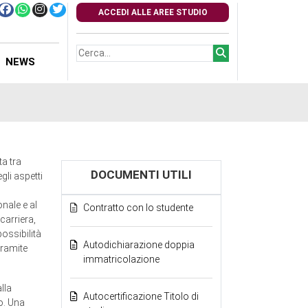
ACCEDI ALLE AREE STUDIO
NEWS
ta tra
DOCUMENTI UTILI
gli aspetti
nale e al
Contratto con lo studente
carriera,
possibilità
Autodichiarazione doppia
tramite
immatricolazione
lla
Autocertificazione Titolo di
o. Una